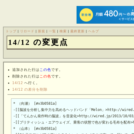
トップ
|
リロード
|
新規
|
一覧
|
検索
|
最終更新
|
ヘルプ
14/12 の変更点
追加された行は
この色
です。
削除された行は
この色
です。
14/12
へ行く。
14/12 の差分を削除
* （向瀬） [#v3b0581a]

-[[脳波を分析し集中力を高めるヘッドバンド「Melon」>http://wired.jp/201
-[[「てんかん発作時の脳波」を音楽化>http://wired.jp/2013/10/03/brai
-[[ブリティッシュ・エアウェイズ、乗客の状態で色が変わる毛布を配布>http://iro
* （山本） [#v3b0581a]
