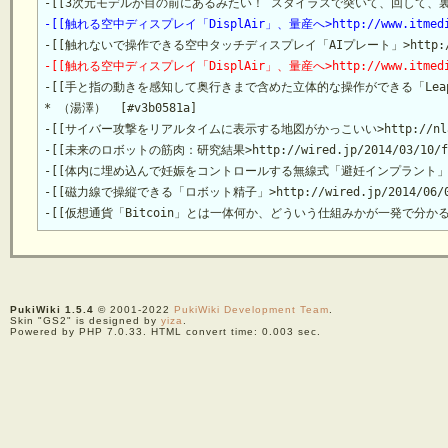
-[[触れる空中ディスプレイ「DisplAir」、量産へ>http://www.itmedia.co
-[[触れる空中ディスプレイ「DisplAir」、量産へ>http://www.itmedia.co
-[[手と指の動きを感知して奥行きまで含めた立体的な操作ができる「Leap Motion」>htt
* （湯澤）  [#v3b0581a]

-[[サイバー攻撃をリアルタイムに表示する地図がかっこいい>http://nlab.itmedi
-[[未来のロボットの筋肉：研究結果>http://wired.jp/2014/03/10/futu
-[[体内に埋め込んで妊娠をコントロールする無線式「避妊インプラント」、販売へ>http:/
-[[磁力線で操縦できる「ロボット精子」>http://wired.jp/2014/06/06/
PukiWiki 1.5.4
© 2001-2022
PukiWiki Development Team
.
Skin "GS2" is designed by
yiza
.
Powered by PHP 7.0.33. HTML convert time: 0.003 sec.