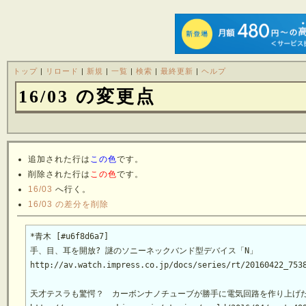
トップ
|
リロード
|
新規
|
一覧
|
検索
|
最終更新
|
ヘルプ
16/03 の変更点
追加された行は
この色
です。
削除された行は
この色
です。
16/03
へ行く。
16/03 の差分を削除
*青木 [#u6f8d6a7]

手、目、耳を開放? 謎のソニーネックバンド型デバイス「N」

天才テスラも驚愕？　カーボンナノチューブが勝手に電気回路を作り上げた