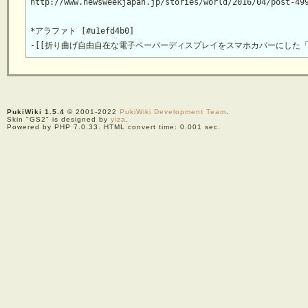
http://www.newsweekjapan.jp/stories/world/2016/04/post-499
*アラファト [#u1efd4b0]

PukiWiki 1.5.4
© 2001-2022
PukiWiki Development Team
.
Skin "GS2" is designed by
yiza
.
Powered by PHP 7.0.33. HTML convert time: 0.001 sec.