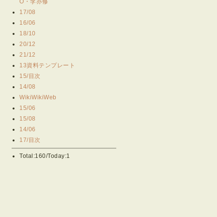
O・李亦修
17/08
16/06
18/10
20/12
21/12
13資料テンプレート
15/目次
14/08
WikiWikiWeb
15/06
15/08
14/06
17/目次
Total:160/Today:1