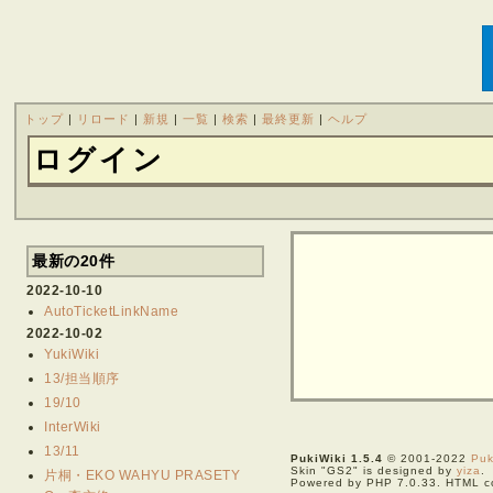
トップ
|
リロード
|
新規
|
一覧
|
検索
|
最終更新
|
ヘルプ
ログイン
最新の20件
2022-10-10
AutoTicketLinkName
2022-10-02
YukiWiki
13/担当順序
19/10
InterWiki
13/11
PukiWiki 1.5.4
© 2001-2022
Puk
Skin "GS2" is designed by
yiza
.
片桐・EKO WAHYU PRASETY
Powered by PHP 7.0.33. HTML co