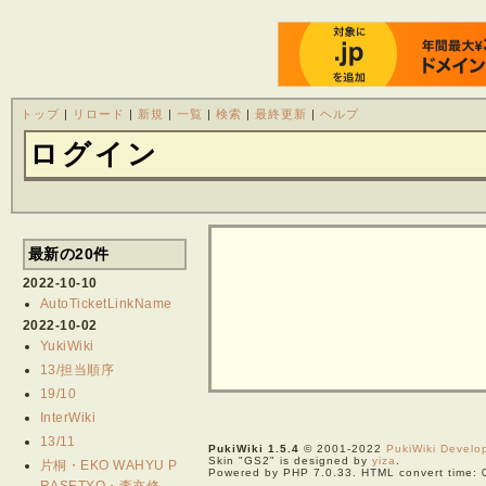
トップ
|
リロード
|
新規
|
一覧
|
検索
|
最終更新
|
ヘルプ
ログイン
最新の20件
2022-10-10
AutoTicketLinkName
2022-10-02
YukiWiki
13/担当順序
19/10
InterWiki
13/11
PukiWiki 1.5.4
© 2001-2022
PukiWiki Devel
Skin "GS2" is designed by
yiza
.
片桐・EKO WAHYU P
Powered by PHP 7.0.33. HTML convert time: 
RASETYO・李亦修