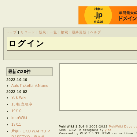
トップ
|
リロード
|
新規
|
一覧
|
検索
|
最終更新
|
ヘルプ
ログイン
最新の20件
2022-10-10
AutoTicketLinkName
2022-10-02
YukiWiki
13/担当順序
19/10
InterWiki
13/11
PukiWiki 1.5.4
© 2001-2022
PukiWiki Devel
Skin "GS2" is designed by
yiza
.
片桐・EKO WAHYU P
Powered by PHP 7.0.33. HTML convert time: 
RASETYO・李亦修