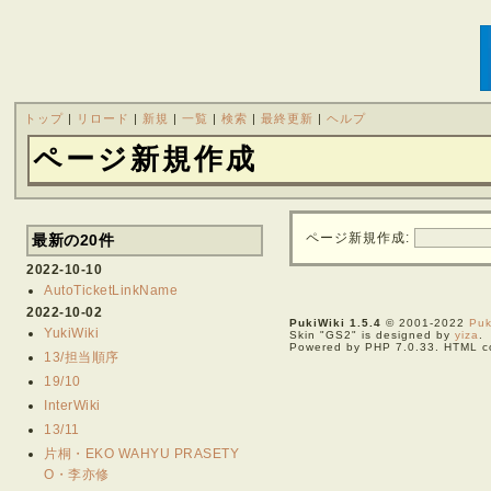
トップ
|
リロード
|
新規
|
一覧
|
検索
|
最終更新
|
ヘルプ
ページ新規作成
ページ新規作成:
最新の20件
2022-10-10
AutoTicketLinkName
2022-10-02
PukiWiki 1.5.4
© 2001-2022
Puk
YukiWiki
Skin "GS2" is designed by
yiza
.
Powered by PHP 7.0.33. HTML co
13/担当順序
19/10
InterWiki
13/11
片桐・EKO WAHYU PRASETY
O・李亦修