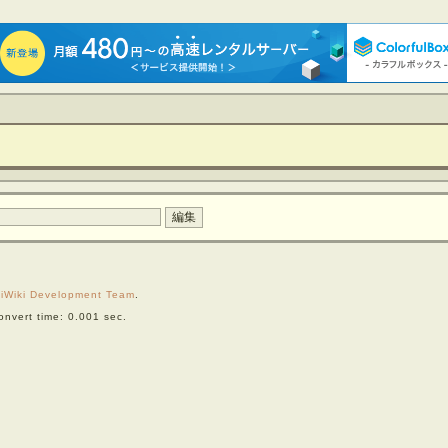
iWiki Development Team
.
nvert time: 0.001 sec.