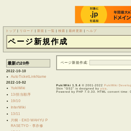
トップ
|
リロード
|
新規
|
一覧
|
検索
|
最終更新
|
ヘルプ
ページ新規作成
ページ新規作成:
最新の20件
2022-10-10
AutoTicketLinkName
2022-10-02
PukiWiki 1.5.4
© 2001-2022
PukiWiki Devel
YukiWiki
Skin "GS2" is designed by
yiza
.
Powered by PHP 7.0.33. HTML convert time: 
13/担当順序
19/10
InterWiki
13/11
片桐・EKO WAHYU P
RASETYO・李亦修