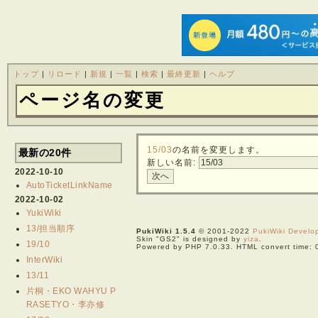
トップ
|
リロード
|
新規
|
一覧
|
検索
|
最終更新
|
ヘルプ
ページ名の変更
15/03
の名前を変更します。
最新の20件
新しい名前:
2022-10-10
AutoTicketLinkName
2022-10-02
YukiWiki
13/担当順序
PukiWiki 1.5.4
© 2001-2022
PukiWiki Devel
Skin "GS2" is designed by
yiza
.
19/10
Powered by PHP 7.0.33. HTML convert time: 
InterWiki
13/11
片桐・EKO WAHYU P
RASETYO・李亦修