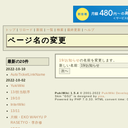
トップ
|
リロード
|
新規
|
一覧
|
検索
|
最終更新
|
ヘルプ
ページ名の変更
19/お知らせ
の名前を変更します。
最新の20件
新しい名前:
2022-10-10
AutoTicketLinkName
2022-10-02
YukiWiki
13/担当順序
PukiWiki 1.5.4
© 2001-2022
PukiWiki Devel
Skin "GS2" is designed by
yiza
.
19/10
Powered by PHP 7.0.33. HTML convert time: 
InterWiki
13/11
片桐・EKO WAHYU P
RASETYO・李亦修