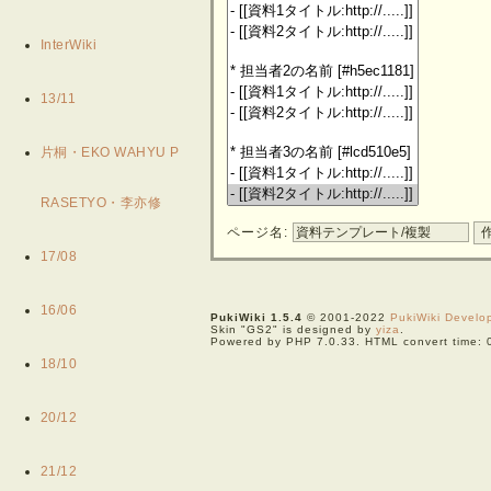
InterWiki
13/11
片桐・EKO WAHYU P
RASETYO・李亦修
ページ名:
17/08
16/06
PukiWiki 1.5.4
© 2001-2022
PukiWiki Devel
Skin "GS2" is designed by
yiza
.
Powered by PHP 7.0.33. HTML convert time: 
18/10
20/12
21/12