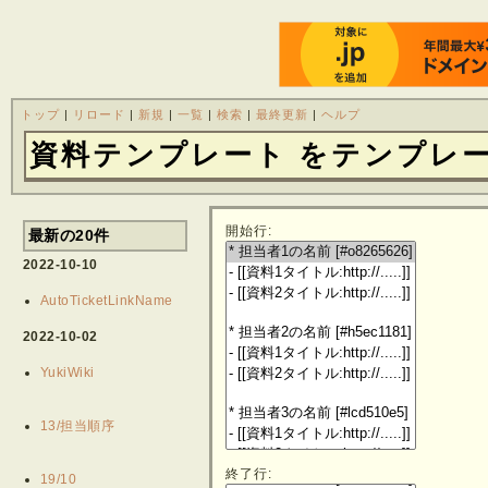
トップ
|
リロード
|
新規
|
一覧
|
検索
|
最終更新
|
ヘルプ
資料テンプレート をテンプレ
開始行:
最新の20件
2022-10-10
AutoTicketLinkName
2022-10-02
YukiWiki
13/担当順序
終了行:
19/10