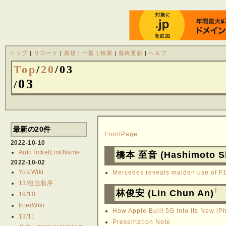
トップ
|
リロード
|
新規
|
一覧
|
検索
|
最終更新
|
ヘルプ
Top
/
20
/
03
03
/
最新の20件
FrontPage
2022-10-10
AutoTicketLinkName
橋本 至音 (Hashimoto S
2022-10-02
YukiWiki
Mercedes reveals maiden use of F1
13/担当順序
†
林俊安 (Lin Chun An)
19/10
InterWiki
How Apple Built 5G Into Its New i
13/11
Presentation Note