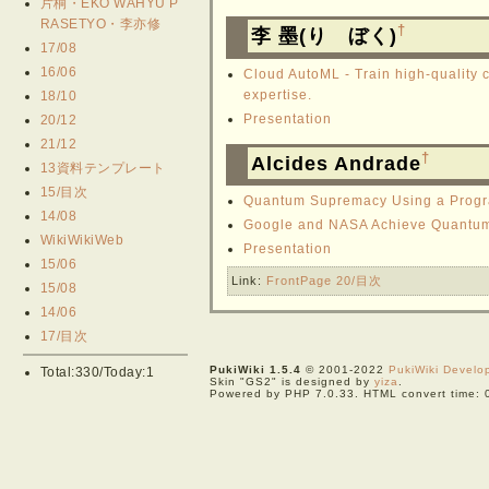
片桐・EKO WAHYU P
RASETYO・李亦修
†
李 墨(り ぼく)
17/08
16/06
Cloud AutoML - Train high-quality 
expertise.
18/10
Presentation
20/12
21/12
†
Alcides Andrade
13資料テンプレート
15/目次
Quantum Supremacy Using a Progr
14/08
Google and NASA Achieve Quantu
WikiWikiWeb
Presentation
15/06
Link:
FrontPage
20/目次
15/08
14/06
17/目次
PukiWiki 1.5.4
© 2001-2022
PukiWiki Devel
Total:330/Today:1
Skin "GS2" is designed by
yiza
.
Powered by PHP 7.0.33. HTML convert time: 