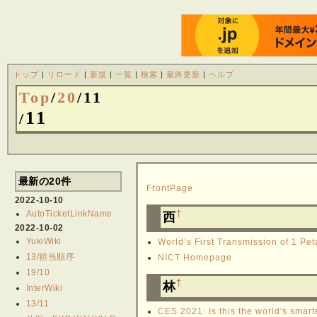
トップ
|
リロード
|
新規
|
一覧
|
検索
|
最終更新
|
ヘルプ
Top
/
20
/
11
11
/
最新の20件
FrontPage
2022-10-10
AutoTicketLinkName
†
西
2022-10-02
YukiWiki
World’s First Transmission of 1 Pe
13/担当順序
NICT Homepage
19/10
†
林
InterWiki
13/11
CES 2021: Is this the world's smar