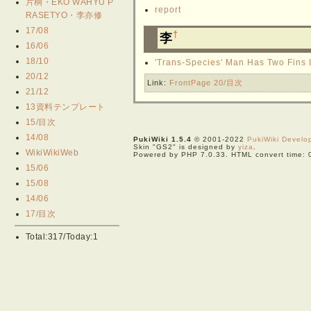
片桐・EKO WAHYU P
report
RASETYO・李亦修
17/08
†
李
16/06
18/10
'Trans-Species' Man Has Two Fins 
20/12
Link:
FrontPage
20/目次
21/12
13資料テンプレート
15/目次
14/08
PukiWiki 1.5.4
© 2001-2022
PukiWiki Devel
Skin "GS2" is designed by
yiza
.
WikiWikiWeb
Powered by PHP 7.0.33. HTML convert time: 
15/06
15/08
14/06
17/目次
Total:317/Today:1