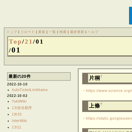
トップ
|
リロード
|
新規
|
一覧
|
検索
|
最終更新
|
ヘルプ
Top
/
21
/
01
01
/
最新の20件
†
片桐
2022-10-10
AutoTicketLinkName
・
https://www.science.org
2022-10-02
YukiWiki
†
上條
13/担当順序
19/10
・
https://static.googleus
InterWiki
13/11