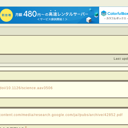
Last upd
/doi/10.1126/science.aav3506
ercontent.com/media/research.google.com/ja//pubs/archive/42852.pdf
†