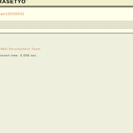
RASETYO
/jsan10030042
iWiki Development Team
.
nvert time: 0.006 sec.