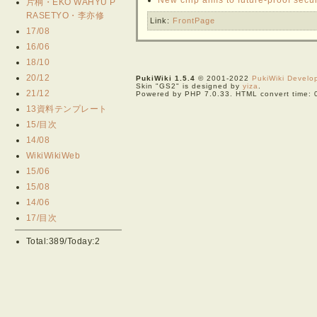
片桐・EKO WAHYU P
RASETYO・李亦修
Link:
FrontPage
17/08
16/06
18/10
20/12
PukiWiki 1.5.4
© 2001-2022
PukiWiki Devel
Skin "GS2" is designed by
yiza
.
21/12
Powered by PHP 7.0.33. HTML convert time: 
13資料テンプレート
15/目次
14/08
WikiWikiWeb
15/06
15/08
14/06
17/目次
Total:389/Today:2