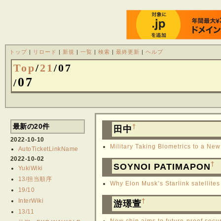
トップ
|
リロード
|
新規
|
一覧
|
検索
|
最終更新
|
ヘルプ
Top
/
21
/
07
07
/
最新の20件
†
田中
2022-10-10
Military Taking Biometrics to a New
AutoTicketLinkName
2022-10-02
†
SOYNOI PATIMAPON
YukiWiki
13/担当順序
Why Elon Musk’s Starlink satellite
19/10
InterWiki
†
游璟萱
13/11
New chip aims to future-proof sec